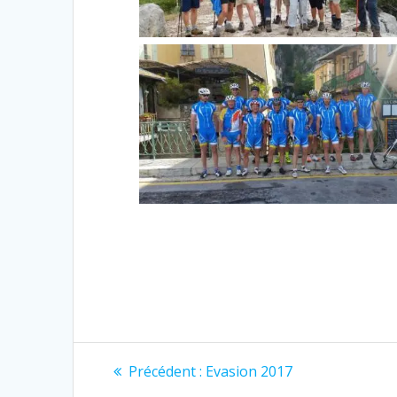
Navigation
Article
Précédent :
Evasion 2017
précédent